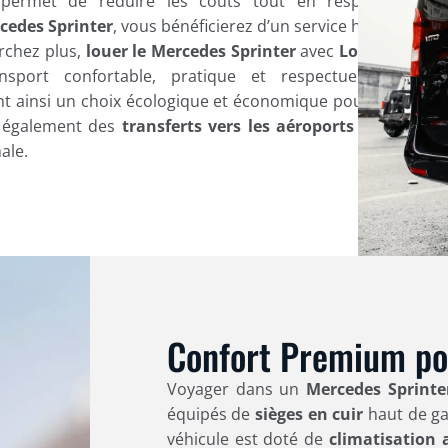
ermet de réduire les coûts tout en respectant
cedes Sprinter
, vous bénéficierez d’un service haut de
rchez plus,
louer le Mercedes Sprinter
avec
Location
nsport confortable, pratique et respectueux de
t ainsi un choix écologique et économique pour tous
 également des
transferts vers les aéroports
et des
ale.
Confort Premium po
Voyager dans un
Mercedes Sprinte
équipés de
sièges en cuir
haut de ga
véhicule est doté de
climatisation