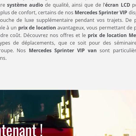
tre
système audio
de qualité, ainsi que de l’
écran LCD
p
plus de confort, certains de nos
Mercedes Sprinter VIP
dis
ouche de luxe supplémentaire pendant vos trajets. De p
ble à un
prix de location
avantageux, vous permettant de p
re coût. Découvrez nos offres et le
prix de location M
types de déplacements, que ce soit pour des séminaire
groupe. Nos
Mercedes Sprinter VIP van
sont particuliè
ns.
tenant !