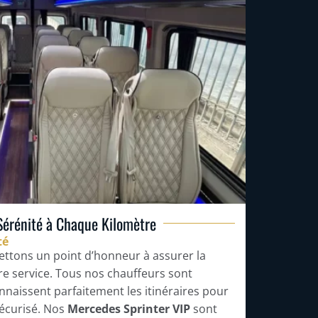
Sérénité à Chaque Kilomètre
té
ettons un point d’honneur à assurer la
tre service. Tous nos chauffeurs sont
naissent parfaitement les itinéraires pour
 sécurisé. Nos
Mercedes Sprinter VIP
sont