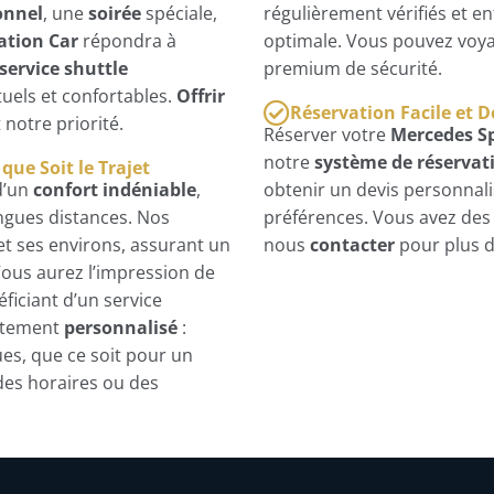
onnel
, une
soirée
spéciale,
régulièrement vérifiés et e
ation Car
répondra à
optimale. Vous pouvez voya
service shuttle
premium de sécurité.
tuels et confortables.
Offrir
Réservation Facile et D
 notre priorité.
Réserver votre
Mercedes Sp
notre
système de réservati
ue Soit le Trajet
 d’un
confort indéniable
,
obtenir un devis personnali
ongues distances. Nos
préférences. Vous avez des 
et ses environs, assurant un
nous
contacter
pour plus d
 Vous aurez l’impression de
éficiant d’un service
autement
personnalisé
:
es, que ce soit pour un
 des horaires ou des