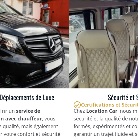
 Déplacements de Luxe
Sécurité et 
Certifications et Sécuri
frir un
service de
Chez
Location Car
, nous m
on avec chauffeur
, vous
sécurité et la qualité de no
e qualité, mais également
formés, expérimentés et con
 votre confort et sécurité.
garantir un trajet fluide et