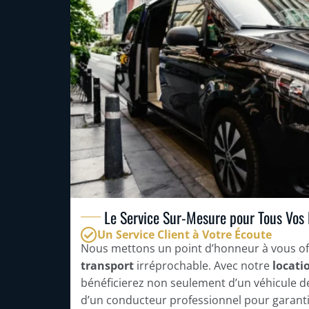
Le Service Sur-Mesure pour Tous Vos
Un Service Client à Votre Écoute
Nous mettons un point d’honneur à vous of
transport
irréprochable. Avec notre
locati
bénéficierez non seulement d’un véhicule d
d’un conducteur professionnel pour garantir