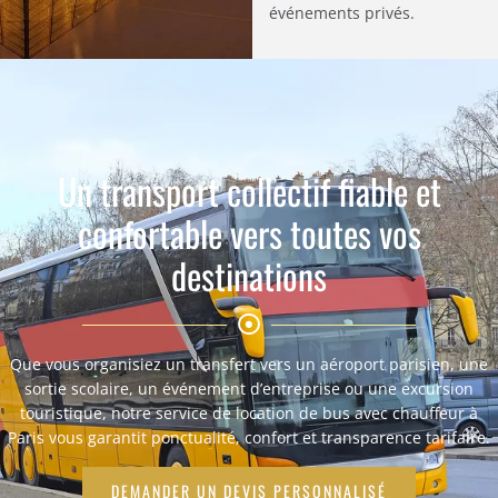
événements privés.
Un transport collectif fiable et
confortable vers toutes vos
destinations
Que vous organisiez un transfert vers un aéroport parisien, une
sortie scolaire, un événement d’entreprise ou une excursion
touristique, notre service de location de bus avec chauffeur à
Paris vous garantit ponctualité, confort et transparence tarifaire.
DEMANDER UN DEVIS PERSONNALISÉ