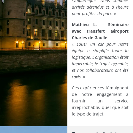
sympathique. Nous sommes
arrivés détendus et à l’heure
pour profiter du parc. »
Mathieu L. – Séminaire
avec transfert aéroport
Charles de Gaulle
:
« Louer un car pour notre
équipe a simplifié toute la
logistique. L’organisation était
impeccable, le trajet agréable,
et nos collaborateurs ont été
ravis. »
Ces expériences témoignent
de notre engagement à
fournir un service
irréprochable, quel que soit
le type de trajet.