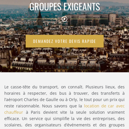
GROUPES EXIGEANTS
DEMANDEZ VOTRE DEVIS RAPIDE
Le casse-tête du transport, on connaît. Plusieurs lieux, des
horaires à respecter, des bus à trouver, des transferts à
l’aéroport Charles de Gaulle ou à Orly, le tout pour un prix qui
reste raisonnable. Nous savons que la
location de car avec
chauffeur
à Paris devient vite la seule solution vraiment
efficace. Un service qui simplifie la vie des entreprises, des
scolaires, des organisateurs d’événements et des groupes